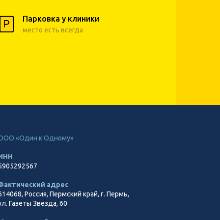
Парковка у клиники
место есть всегда
ООО «Один к Одному»
ИНН
5905292567
Фактический адрес
614068, Россия, Пермский край, г. Пермь,
ул. Газеты Звезда, 60