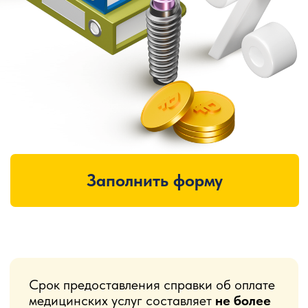
Заполнить форму
Срок предоставления справки об оплате
медицинских услуг составляет
не более
30 календарных дней
со дня подачи
заявления налогоплательщиком.
Подробную информацию о порядке
получения данного вычета можно
посмотреть на сайте ФНС России
www.nalog.gov.ru
в разделе «Социальный
налоговый вычет по расходам на
лечение и приобретение медикаментов».