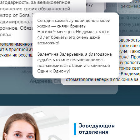
дистопия и др. Доктор идёт в ногу со
временем и постоянно совершенствует
свои навыки, посещая различные курсы,
семинары и лекции.
Образование
ПГМА 1997г - базовое интернатура - 98
Записаться
Сертификаты
Абашева
Динара
Мусаевна