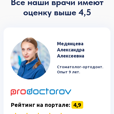
Образование
Пермский государственный медицинский
университет им. акад. Е.А. Вагнера
(базовое образование) - 2022;
Приволжский исследовательский
медицинский университет (ортодонтия),
ординатура - 2024."
Записаться
Сертификаты
Назарова
Дарья
Анатольевна