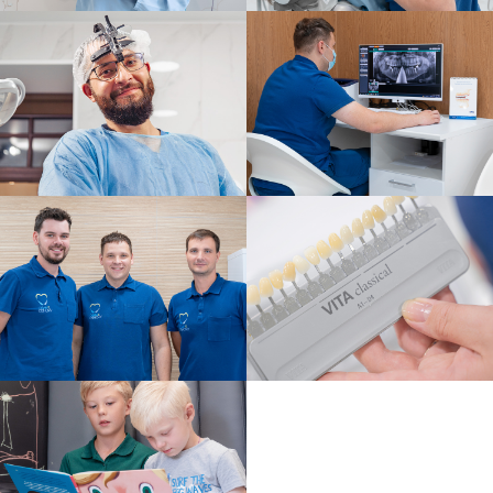
ординатура по специальности
"Ортодонтия" ПГМУ им. ак. Вагнера, 2018
год
Записаться
Сертификаты
Микова
Евгения
Валерьевна
Стоматолог-ортодонт.
Опыт 28 лет.