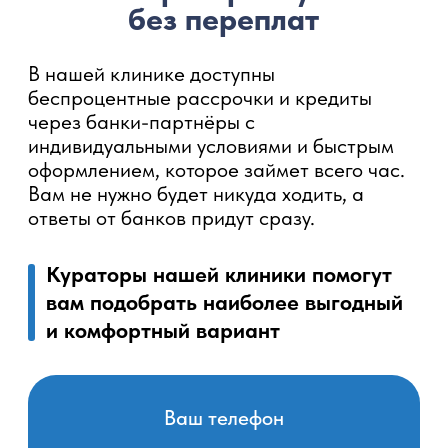
Стоимость
с фиксацией
с фиксацией
Металлические
Металлически
лигатурные
безлигатурны
брекеты
брекеты Damon
Беспроцентная
Беспроцентная
рассрочка на 6 мес
рассрочка на 6 мес
5 335 ₽ в мес.
10 666 ₽ в мес.