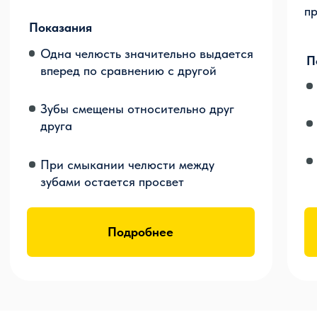
Брекеты и элайнеры
в рассрочку
без переплат
В нашей клинике доступны
беспроцентные рассрочки и кредиты
через банки-партнёры с
индивидуальными условиями и быстрым
оформлением, которое займет всего час.
Вам не нужно будет никуда ходить, а
ответы от банков придут сразу.