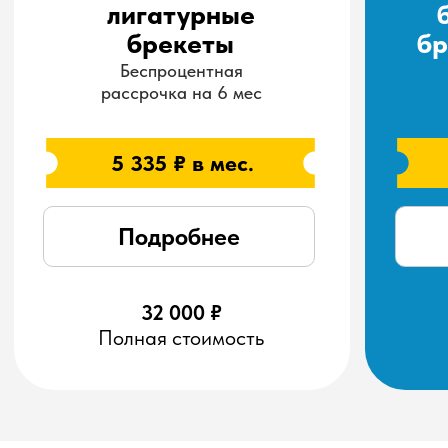
Брекеты
Элайнеры
Область
Любые аномалии
Легкие и
лечения
прикуса
умеренные
проблемы
Комфорт
Неудобства на
Высокий
начальном этапе
комфорт при