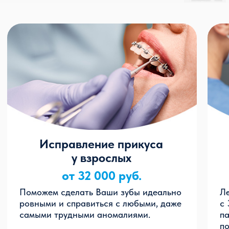
Поможем сделать Ваши зубы идеально
Лечение прикуса у дете
ровными и справиться с любыми, даже
с 3-х лет. У самых мале
самыми трудными аномалиями.
пациентов исправляем п
помощью пластинок, а у
применяем брекет-сист
Показания
Одна челюсть значительно выдается
Показания
вперед по сравнению с другой
Криво растут постоя
Зубы смещены относительно друг
Имеются щели между
друга
Неправильный прику
При смыкании челюсти между
зубами остается просвет
Подробнее
Подробне