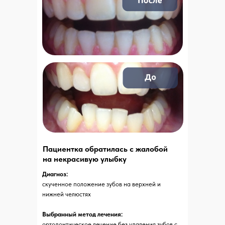
Пациентка обратилась с жалобой
на некрасивую улыбку
Диагноз:
Заведующая
отделения
скученное положение зубов на верхней и
нижней челюстях
Медянцева
Александра
Выбранный метод лечения:
Алексеевна
ортодонтическое лечение без удаления зубов с