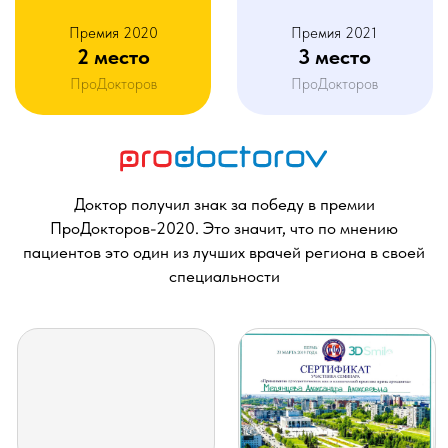
ПГМУ им ак.Е.А. Вагнера ,на базе ПГМУ
прошла ординатуру ,год окончания 2021
Записаться
Сертификаты
Черемных
Анна
Ивановна
Стоматолог-ортодонт.
Опыт 3 года.