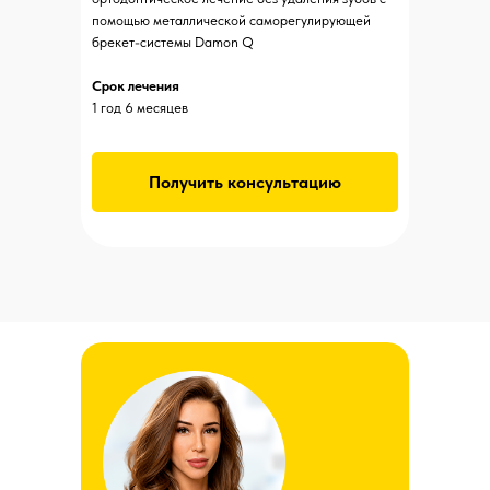
помощью металлической саморегулирующей
Стоматолог-
брекет-системы Damon Q
ортодонт.
Опыт 9 лет.
Срок лечения
1 год 6 месяцев
Профессионал и
заведующий
ортодонтическим
Получить консультацию
отделением.
Премия 2020
Премия 2021
2 место
3 место
ПроДокторов
ПроДокторов
Доктор получил знак за победу в премии
ПроДокторов-2020. Это значит, что по мнению
пациентов это один из лучших врачей региона в своей