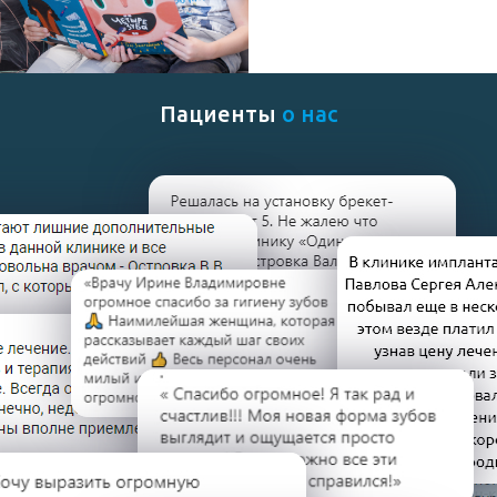
Рейтинг на портале:
4,9
Пациенты
о нас
Читать отзывы (16)
Смотреть
видеоприветствие
Стоматолог-ортодонт с большим
опытом работы. Евгения Валерьевна
поможет вам, если вас беспокоит
неправильный прикус, скученность зубов,
дистальный прикус, мезиальный прикус,
аномалия зубов, а также диастема,