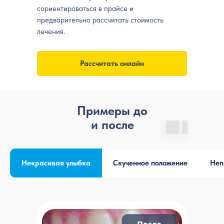
сориентироваться в прайсе и
предварительно рассчитать стоимость
лечения.
Рассчитать онлайн
Примеры до
и после
Некрасивая улыбка
Скученное положение
Неп
Врач, владеющий
методиками
ортодонтического
лечения пациентов
всех возрастов.