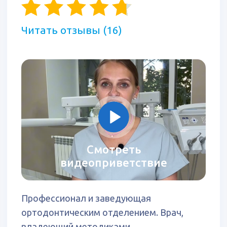
Стоматолог-ортодонт.
Опыт 14 лет.
Смотреть
видеоприветствие
Высококвалифицированный доктор с
многолетним опытом работы.
Исправляет прикус как у детей, так и у
взрослых с помощью брекет-систем,
элайнеров и других ортодонтических
аппаратов. Владеет передовыми
методиками лечения, включая
внутриротовой сканер, чтобы не делать
слепков и избежать погрешности в