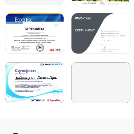
Смотреть
видеоприветствие
Доктор считает, что ее призвание
заключается в том, чтобы преображать
улыбки людей, делать их счастливыми и
здоровыми. Анна Ивановна уделяет
особое внимание качественной
диагностике. Она уверена, что залог
успешного ортодонтического лечения —
это четкий план действий врача и тесное
сотрудничество с пациентом.
Доктор регулярно посещает
образовательные семинары, чтобы быть
в курсе последних достижений в области
ортодонтии и применять новейшие
методы лечения в своей практике.