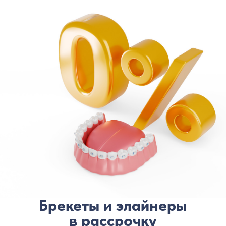
Кураторы нашей клиники помогут
вам подобрать наиболее выгодный
и комфортный вариант
Ваш телефон
+7
Записаться
Нажимая на кнопку, я даю согласие на обработку
моих персональных данных в рамках ФЗ РФ от
27.06.2006 №152-ФЗ «О персональных данных»
*Рассрочка без процентов не
распространяется на услуги по акции