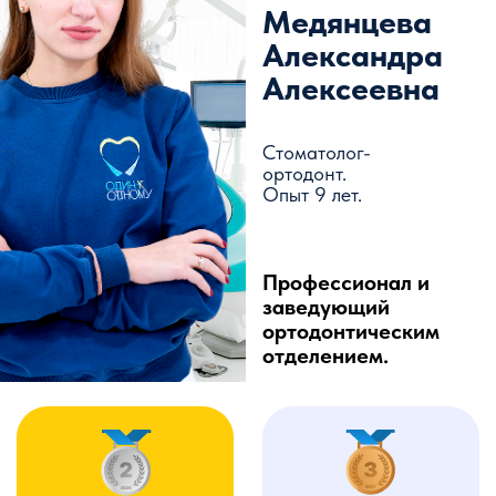
Стоматолог-ортодонт.
Опыт 6 лет.
Рейтинг на портале:
4,9
Читать отзывы (70)
Врач ортодонт ,занимающийся
коррекцией неровного положения зубов и
лечением неправильного прикуса
преимущественно подростков и взрослых
,ежегодно совершенствуя свои навыки
,посещая множество семинаров и мастер
-классов у топовых ортодонтов Москвы и
Санкт -Петербурга .
Образование
в 2019 г окончила с красным дипломом