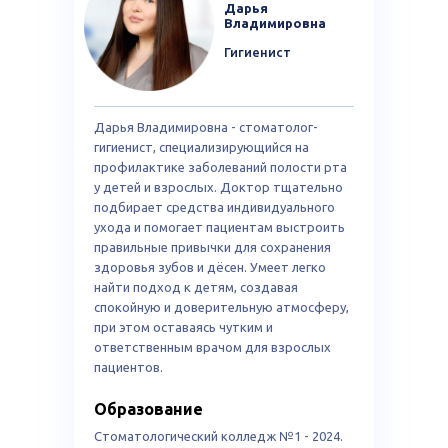
Дарья
Владимировна
Гигиенист
Дарья Владимировна - стоматолог-
ТОП-10
Лучшая клиника
гигиенист, специализирующийся на
стоматологий года
в свердловском
профилактике заболеваний полости рта
2025
районе 2023
у детей и взрослых. Доктор тщательно
подбирает средства индивидуального
ухода и помогает пациентам выстроить
правильные привычки для сохранения
здоровья зубов и дёсен. Умеет легко
найти подход к детям, создавая
спокойную и доверительную атмосферу,
при этом оставаясь чутким и
ответственным врачом для взрослых
пациентов.
Клиника
Клиника года
года 2021
2025
Образование
ЛУЧШАЯ СТОМАТОЛОГИЯ
ВЫСОКИЕ СТАНДАРТЫ
ДЛЯ ВЗРОСЛЫХ
МЕДИЦИНЫ
Стоматологический колледж №1 - 2024.