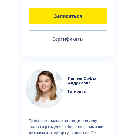
Лидеры всех народных премий
Записаться
Сертификаты
лидеры
народного рейтинга
Пинчук Софья
Андреевна
стоматологий более 7 лет
Гигиенист
Профессионально проводит гигиену
полости рта, уделяя большое внимание
деталям и комфорту пациентов. Её