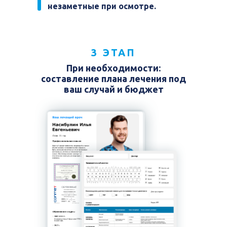
незаметные при осмотре.
3 ЭТАП
При необходимости:
составление плана лечения под
ваш случай и бюджет
Компанией «РБК» был снят сюжет на
телевидении о стаматологии «1к1». В
сюжете рассказывается о услугах и
оборудовании клиники
Опыт 33 года
Шлыкова Людмила
Владимировна
Стоматолог-терапевт
Многие думают, что раз их ничего не