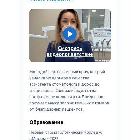
Смотреть
видеоприветствие
Молодой перспективный врач, котрый
более 5 лет
начал свою карьеру в качестве
ассистента стоматолога и дорос до
специалиста. Специализируется на
проф.гигиене полости рта. Ежедневно
получает массу положительных отзывов
от благодарных пациентов.
Образование
Не боимся независимых
Первый стоматологический колледж
рейтингов
г.Москва - 2022