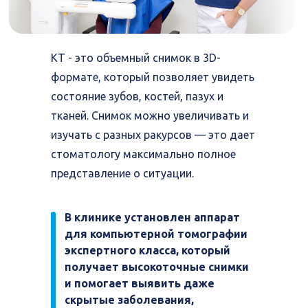
КТ - это объемный снимок в 3D-
формате, который позволяет увидеть
состояние зубов, костей, пазух и
Поставит точный
диагноз, выявит все
тканей. Снимок можно увеличивать и
противопоказания
изучать с разных ракурсов — это дает
стоматологу максимально полное
представление о ситуации.
Составит полную
смету лечения
В клинике установлен аппарат
для компьютерной томографии
экспертного класса, который
получает высокоточные снимки
ого
и помогает выявить даже
рач
скрытые заболевания,