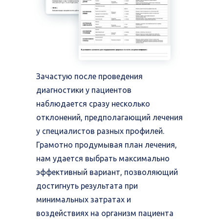
беспокоит, то и поводов для волнения
нет. К сожалению, это большое
заблуждение. Множество заболеваний на
ранних стадиях протекает бессимптомно,
человек долго думает, что все в порядке и
приходит в клинику уже с сильными
болями и дискомфортом.
Зачастую после проведения
Своевременная диагностика и
диагностики у пациентов
профессиональная гигиена позволяют
наблюдается сразу несколько
выявить и предотвратить проблему сразу,
отклонений, предполагающий лечения
избежать длительного и дорогостоящего
лечения, сохранив целостность зубного
у специалистов разных профилей.
ряда и эстетику улыбки.
Грамотно продумывая план лечения,
нам удается выбрать максимально
эффективный вариант, позволяющий
достигнуть результата при
минимальных затратах и
воздействиях на организм пациента