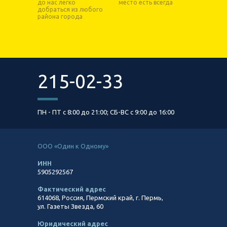
до нас легко
место есть всегда
добраться из любого
района города
215-02-33
ПН - ПТ с 8:00 до 21:00; СБ-ВС c 9:00 до 16:00
ООО «Один к Одному»
ИНН
5905292567
Фактический адрес
614068, Россия, Пермский край, г. Пермь,
ул. Газеты Звезда, 60
Юридический адрес